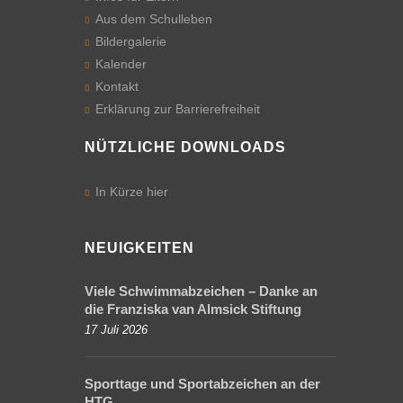
Aus dem Schulleben
Infos
Bildergalerie
für
Eltern
Kalender
Kontakt
Terminkalender
Erklärung zur Barrierefreiheit
Ferienkalender
NÜTZLICHE DOWNLOADS
Öffnungszeiten
In Kürze hier
des
Sekretariats
NEUIGKEITEN
Das
Schulleitungsteam
Viele Schwimmabzeichen – Danke an
Sprechstunden
die Franziska van Almsick Stiftung
der Lehrkräfte
17 Juli 2026
Klassenverteilung
Sporttage und Sportabzeichen an der
HTG