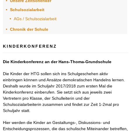
Unsere Zeitschenker
Schulsozialarbeit
Elternbeirat
AGs / Schulsozialarbeit
Schulkonferenz
Chronik der Schule
Förderverein
KINDERKONFERENZ
Kooperationspartner
Unsere
Die Kinderkonferenz an der Hans-Thoma-Grundschule
Zeitschenker
Die Kinder der HTG sollen sich ins Schulgeschehen aktiv
Schulsozialarbeit
einbringen können und Ansätze demokratischen Handelns lernen.
Deshalb wurde im Schuljahr 2017/2018 zum ersten Mal die
AGs /
Kinderkonferenz einberufen. Sie setzt sich aus jeweils zwei
Schulsozialarbeit
Vertretern pro Klasse, der Schulleiterin und der
Schulsozialarbeiterin zusammen und findet zur Zeit 1-2mal pro
Chronik
Schuljahr statt.
der
Schule
Hier werden die Kinder an Gestaltungs-, Diskussions- und
Entscheidungsprozessen, die das schulische Miteinander betreffen,