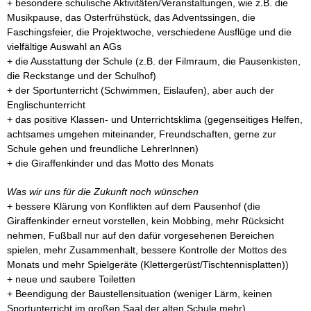
Betreuungs-
+ besondere schulische Aktivitäten/Veranstaltungen, wie z.B. die
möglichkeiten
Musikpause, das Osterfrühstück, das Adventssingen, die
Faschingsfeier, die Projektwoche, verschiedene Ausflüge und die
Mittagessen
vielfältige Auswahl an AGs
und Mensa
+ die Ausstattung der Schule (z.B. der Filmraum, die Pausenkisten,
die Reckstange und der Schulhof)
Schulordnung
+ der Sportunterricht (Schwimmen, Eislaufen), aber auch der
Englischunterricht
Zusammenarbeit
+ das positive Klassen- und Unterrichtsklima (gegenseitiges Helfen,
Elternhaus –
achtsames umgehen miteinander, Freundschaften, gerne zur
Schule
Schule gehen und freundliche LehrerInnen)
+ die Giraffenkinder und das Motto des Monats
Fundsachen
Was wir uns für die Zukunft noch wünschen
Krankmeldungen
+ bessere Klärung von Konflikten auf dem Pausenhof (die
Giraffenkinder erneut vorstellen, kein Mobbing, mehr Rücksicht
Mitglied sein
nehmen, Fußball nur auf den dafür vorgesehenen Bereichen
im
spielen, mehr Zusammenhalt, bessere Kontrolle der Mottos des
Förderverein
Monats und mehr Spielgeräte (Klettergerüst/Tischtennisplatten))
+ neue und saubere Toiletten
Schulstart
+ Beendigung der Baustellensituation (weniger Lärm, keinen
Sportunterricht im großen Saal der alten Schule mehr)