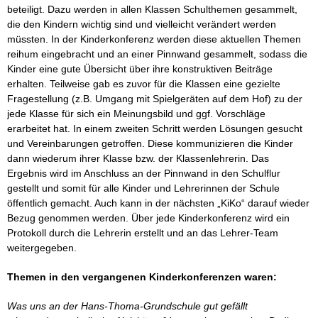
beteiligt. Dazu werden in allen Klassen Schulthemen gesammelt,
Infos
die den Kindern wichtig sind und vielleicht verändert werden
für
müssten. In der Kinderkonferenz werden diese aktuellen Themen
Eltern
reihum eingebracht und an einer Pinnwand gesammelt, sodass die
Kinder eine gute Übersicht über ihre konstruktiven Beiträge
Terminkalender
erhalten. Teilweise gab es zuvor für die Klassen eine gezielte
Fragestellung (z.B. Umgang mit Spielgeräten auf dem Hof) zu der
Ferienkalender
jede Klasse für sich ein Meinungsbild und ggf. Vorschläge
erarbeitet hat. In einem zweiten Schritt werden Lösungen gesucht
Öffnungszeiten
und Vereinbarungen getroffen. Diese kommunizieren die Kinder
des
dann wiederum ihrer Klasse bzw. der Klassenlehrerin. Das
Sekretariats
Ergebnis wird im Anschluss an der Pinnwand in den Schulflur
gestellt und somit für alle Kinder und Lehrerinnen der Schule
Das
öffentlich gemacht. Auch kann in der nächsten „KiKo“ darauf wieder
Schulleitungsteam
Bezug genommen werden. Über jede Kinderkonferenz wird ein
Protokoll durch die Lehrerin erstellt und an das Lehrer-Team
Sprechstunden
weitergegeben.
der Lehrkräfte
Themen in den vergangenen Kinderkonferenzen waren:
Klassenverteilung
Was uns an der Hans-Thoma-Grundschule gut gefällt