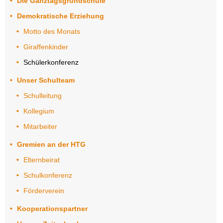
Erziehung
Die Ganztagsgrundschule
Demokratische Erziehung
Motto
des
Motto des Monats
Monats
Giraffenkinder
Giraffenkinder
Schülerkonferenz
Unser Schulteam
Schülerkonferenz
Schulleitung
Unser
Kollegium
Schulteam
Mitarbeiter
Schulleitung
Gremien an der HTG
Kollegium
Elternbeirat
Schulkonferenz
Mitarbeiter
Förderverein
Gremien
an der
Kooperationspartner
HTG