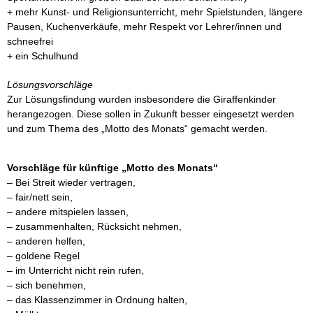
Schulwegeplan
+ mehr Kunst- und Religionsunterricht, mehr Spielstunden, längere
Pausen, Kuchenverkäufe, mehr Respekt vor Lehrer/innen und
schneefrei
Aus dem
+ ein Schulhund
Schulleben
Lösungsvorschläge
Zur Lösungsfindung wurden insbesondere die Giraffenkinder
Bildergalerie
herangezogen. Diese sollen in Zukunft besser eingesetzt werden
und zum Thema des „Motto des Monats“ gemacht werden.
Archiv
Vorschläge für künftige „Motto des Monats“
Archiv
– Bei Streit wieder vertragen,
2018/19
– fair/nett sein,
– andere mitspielen lassen,
Archiv
– zusammenhalten, Rücksicht nehmen,
2017/18
– anderen helfen,
– goldene Regel
Archiv
– im Unterricht nicht rein rufen,
2016/17
– sich benehmen,
– das Klassenzimmer in Ordnung halten,
Archiv