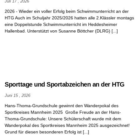
Erziehung
Juli 17 , 2026
2026 - Wieder ein voller Erfolg beim Schwimmunterricht an der
Motto
HTG Auch im Schuljahr 2025/2026 hatten alle 2.Klässler montags
des
eine Doppelstunde Schwimmunterricht im Heddesheimer
Monats
Hallenbad. Unterstützt von Susanne Böttcher (DLRG) [...]
Giraffenkinder
Schülerkonferenz
Unser
Schulteam
Sporttage und Sportabzeichen an der HTG
Schulleitung
Juni 15 , 2026
Kollegium
Hans-Thoma-Grundschule gewinnt den Wanderpokal des
Mitarbeiter
Sportkreises Mannheim 2025 Große Freude an der Hans-
Thoma-Grundschule: Unsere Schülerschaft wurde mit dem
Gremien
Wanderpokal des Sportkreises Mannheim 2025 ausgezeichnet!
an der
Grund für diesen besonderen Erfolg ist [...]
HTG