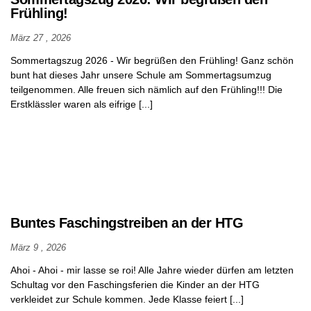
Frühling!
Infos
für
März 27 , 2026
Eltern
Sommertagszug 2026 - Wir begrüßen den Frühling! Ganz schön
bunt hat dieses Jahr unsere Schule am Sommertagsumzug
Terminkalender
teilgenommen. Alle freuen sich nämlich auf den Frühling!!! Die
Erstklässler waren als eifrige [...]
Ferienkalender
Öffnungszeiten
des
Sekretariats
Das
Schulleitungsteam
Buntes Faschingstreiben an der HTG
Sprechstunden
März 9 , 2026
der Lehrkräfte
Ahoi - Ahoi - mir lasse se roi! Alle Jahre wieder dürfen am letzten
Klassenverteilung
Schultag vor den Faschingsferien die Kinder an der HTG
verkleidet zur Schule kommen. Jede Klasse feiert [...]