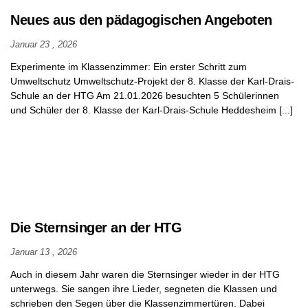
Schulwegeplan
Neues aus den pädagogischen Angeboten
Januar 23 , 2026
Aus dem
Experimente im Klassenzimmer: Ein erster Schritt zum
Schulleben
Umweltschutz Umweltschutz-Projekt der 8. Klasse der Karl-Drais-
Schule an der HTG Am 21.01.2026 besuchten 5 Schülerinnen
und Schüler der 8. Klasse der Karl-Drais-Schule Heddesheim [...]
Bildergalerie
Archiv
Archiv
2018/19
Archiv
Die Sternsinger an der HTG
2017/18
Januar 13 , 2026
Archiv
2016/17
Auch in diesem Jahr waren die Sternsinger wieder in der HTG
unterwegs. Sie sangen ihre Lieder, segneten die Klassen und
Archiv
schrieben den Segen über die Klassenzimmertüren. Dabei