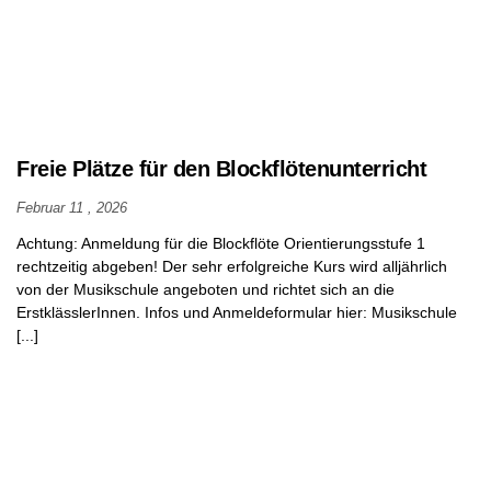
Betreuungs-
möglichkeiten
Mittagessen
und Mensa
Schulordnung
Freie Plätze für den Blockflötenunterricht
Zusammenarbeit
Elternhaus –
Februar 11 , 2026
Schule
Achtung: Anmeldung für die Blockflöte Orientierungsstufe 1
rechtzeitig abgeben! Der sehr erfolgreiche Kurs wird alljährlich
Fundsachen
von der Musikschule angeboten und richtet sich an die
ErstklässlerInnen. Infos und Anmeldeformular hier: Musikschule
Krankmeldungen
[...]
Mitglied sein
im
Förderverein
Schulstart