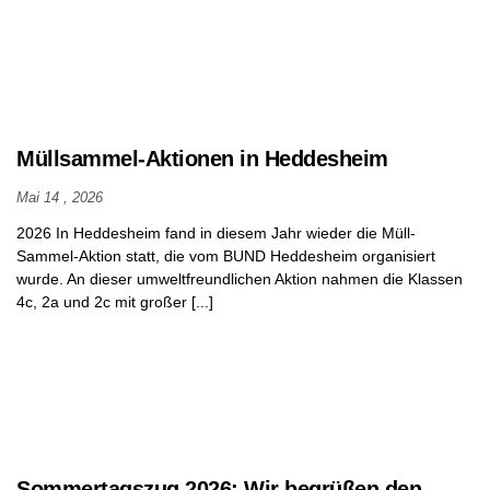
Elternbeirat
Schulkonferenz
Förderverein
Müllsammel-Aktionen in Heddesheim
Kooperationspartner
Mai 14 , 2026
Unsere
2026 In Heddesheim fand in diesem Jahr wieder die Müll-
Zeitschenker
Sammel-Aktion statt, die vom BUND Heddesheim organisiert
wurde. An dieser umweltfreundlichen Aktion nahmen die Klassen
Schulsozialarbeit
4c, 2a und 2c mit großer [...]
AGs /
Schulsozialarbeit
Chronik
der
Schule
Sommertagszug 2026: Wir begrüßen den