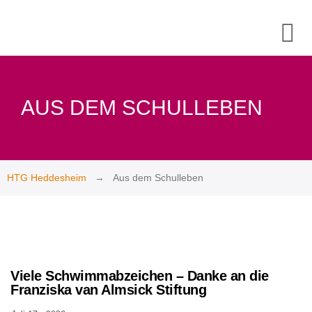
Startseite
Unsere
AUS DEM SCHULLEBEN
Schule
Schulmotto
& Leitbild
der HTG
HTG Heddesheim
Aus dem Schulleben
Schulprofil
in
Kurzform
Die
Ganztagsgrundschule
Viele Schwimmabzeichen – Danke an die
Franziska van Almsick Stiftung
Demokratische