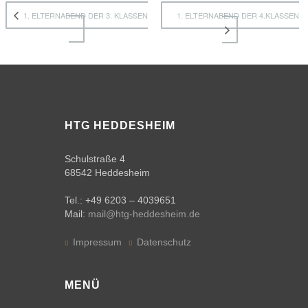
1. ELTERNABEND DER 4.KLASSEN
1. ELTERNABEND DER 3. KLASSEN
Elternbeirat
Schulkonferenz
Förderverein
Kooperationspartner
HTG HEDDESHEIM
Unsere
Zeitschenker
Schulstraße 4
68542 Heddesheim
Schulsozialarbeit
Tel.: +49 6203 – 4039651
AGs /
Mail:
mail@htg-heddesheim.de
Schulsozialarbeit
Impressum
Datenschutz
Chronik
der
Schule
MENÜ