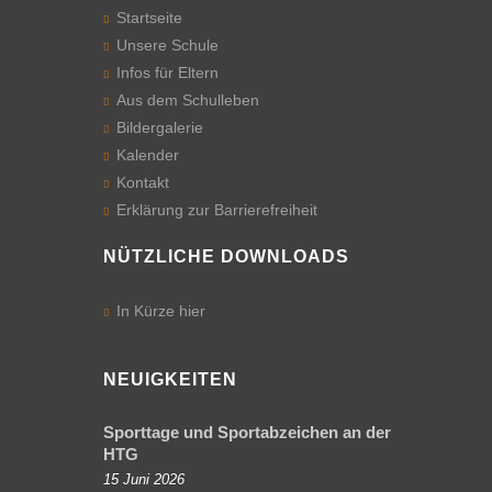
Startseite
Infos
Unsere Schule
für
Infos für Eltern
Eltern
Aus dem Schulleben
Terminkalender
Bildergalerie
Kalender
Ferienkalender
Kontakt
Erklärung zur Barrierefreiheit
Öffnungszeiten
des
NÜTZLICHE DOWNLOADS
Sekretariats
Das
In Kürze hier
Schulleitungsteam
Sprechstunden
NEUIGKEITEN
der Lehrkräfte
Sporttage und Sportabzeichen an der
Klassenverteilung
HTG
15 Juni 2026