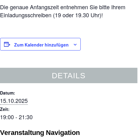
Erziehung
Die genaue Anfangszeit entnehmen Sie bitte Ihrem
Motto
Einladungsschreiben (19 oder 19.30 Uhr)!
des
Monats
Giraffenkinder
Zum Kalender hinzufügen
Schülerkonferenz
Unser
Schulteam
DETAILS
Schulleitung
Datum:
Kollegium
15.10.2025
Zeit:
Mitarbeiter
19:00 - 21:30
Gremien
an der
Veranstaltung Navigation
HTG