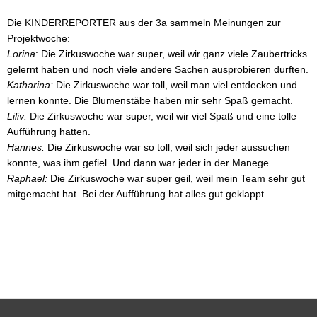
Die KINDERREPORTER aus der 3a sammeln Meinungen zur
Elternbeirat
Projektwoche:
Lorina
: Die Zirkuswoche war super, weil wir ganz viele Zaubertricks
Schulkonferenz
gelernt haben und noch viele andere Sachen ausprobieren durften.
Förderverein
Katharina:
Die Zirkuswoche war toll, weil man viel entdecken und
lernen konnte. Die Blumenstäbe haben mir sehr Spaß gemacht.
Kooperationspartner
Liliv:
Die Zirkuswoche war super, weil wir viel Spaß und eine tolle
Aufführung hatten.
Unsere
Hannes:
Die Zirkuswoche war so toll, weil sich jeder aussuchen
Zeitschenker
konnte, was ihm gefiel. Und dann war jeder in der Manege.
Raphael:
Die Zirkuswoche war super geil, weil mein Team sehr gut
Schulsozialarbeit
mitgemacht hat. Bei der Aufführung hat alles gut geklappt.
AGs /
Schulsozialarbeit
Chronik
der
Schule