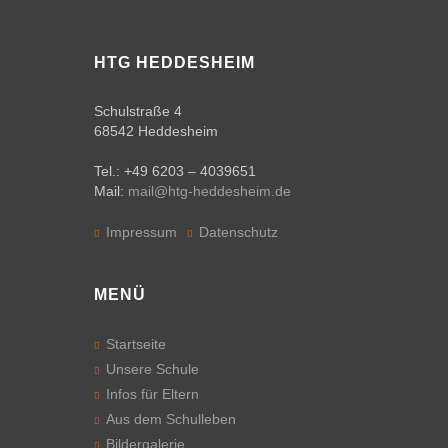
Infos
für
HTG HEDDESHEIM
Eltern
Terminkalender
Schulstraße 4
68542 Heddesheim
Ferienkalender
Tel.: +49 6203 – 4039651
Mail:
mail@htg-heddesheim.de
Öffnungszeiten
des
Impressum
Datenschutz
Sekretariats
Das
MENÜ
Schulleitungsteam
Sprechstunden
Startseite
der Lehrkräfte
Unsere Schule
Infos für Eltern
Klassenverteilung
Aus dem Schulleben
Bildergalerie