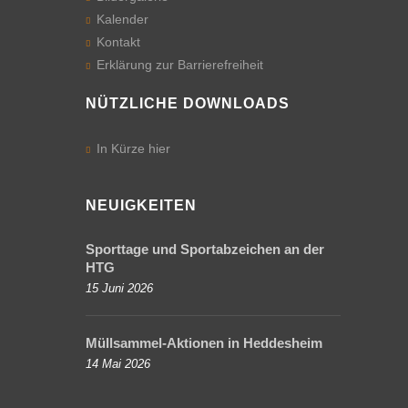
Betreuungs-
möglichkeiten
Kalender
Kontakt
Mittagessen
Erklärung zur Barrierefreiheit
und Mensa
NÜTZLICHE DOWNLOADS
Schulordnung
In Kürze hier
Zusammenarbeit
Elternhaus –
Schule
NEUIGKEITEN
Fundsachen
Sporttage und Sportabzeichen an der
Krankmeldungen
HTG
15 Juni 2026
Mitglied sein
im
Müllsammel-Aktionen in Heddesheim
Förderverein
14 Mai 2026
Schulstart