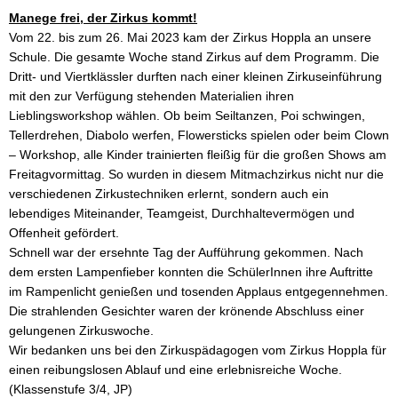
Erziehung
Manege frei, der Zirkus kommt!
Motto
Vom 22. bis zum 26. Mai 2023 kam der Zirkus Hoppla an unsere
des
Schule. Die gesamte Woche stand Zirkus auf dem Programm. Die
Monats
Dritt- und Viertklässler durften nach einer kleinen Zirkuseinführung
mit den zur Verfügung stehenden Materialien ihren
Giraffenkinder
Lieblingsworkshop wählen. Ob beim Seiltanzen, Poi schwingen,
Tellerdrehen, Diabolo werfen, Flowersticks spielen oder beim Clown
Schülerkonferenz
– Workshop, alle Kinder trainierten fleißig für die großen Shows am
Freitagvormittag. So wurden in diesem Mitmachzirkus nicht nur die
Unser
verschiedenen Zirkustechniken erlernt, sondern auch ein
Schulteam
lebendiges Miteinander, Teamgeist, Durchhaltevermögen und
Offenheit gefördert.
Schulleitung
Schnell war der ersehnte Tag der Aufführung gekommen. Nach
dem ersten Lampenfieber konnten die SchülerInnen ihre Auftritte
Kollegium
im Rampenlicht genießen und tosenden Applaus entgegennehmen.
Die strahlenden Gesichter waren der krönende Abschluss einer
Mitarbeiter
gelungenen Zirkuswoche.
Wir bedanken uns bei den Zirkuspädagogen vom Zirkus Hoppla für
Gremien
einen reibungslosen Ablauf und eine erlebnisreiche Woche.
an der
(Klassenstufe 3/4, JP)
HTG