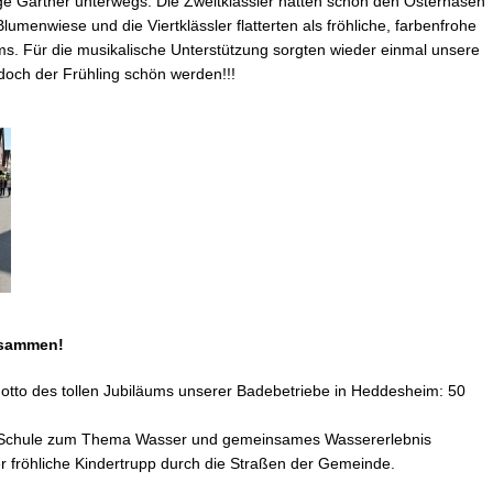
frige Gärtner unterwegs. Die Zweitklässler hatten schon den Osterhasen
Blumenwiese und die Viertklässler flatterten als fröhliche, farbenfrohe
s. Für die musikalische Unterstützung sorgten wieder einmal unsere
doch der Frühling schön werden!!!
usammen!
tto des tollen Jubiläums unserer Badebetriebe in Heddesheim: 50
a-Schule zum Thema Wasser und gemeinsames Wassererlebnis
er fröhliche Kindertrupp durch die Straßen der Gemeinde.