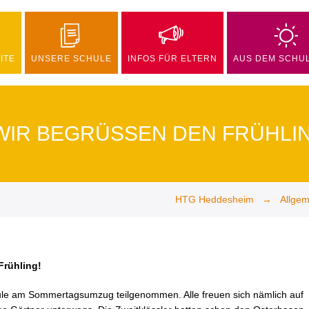
ITE
UNSERE SCHULE
INFOS FÜR ELTERN
AUS DEM SCHU
WIR BEGRÜSSEN DEN FRÜHLIN
HTG Heddesheim
Allgem
Frühling!
ule am Sommertagsumzug teilgenommen. Alle freuen sich nämlich auf