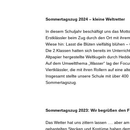
Elternbeirat
Sommertagszug 2024 – kleine Weltretter
Schulkonferenz
In diesem Schuljahr beschäftigt uns das Motto
Förderverein
Erstklässler beim Zug durch den Ort mit ihre
Wiese hin: Lasst die Blüten vielfältig blühen 
Kooperationspartner
Die 2.Klassen hatten sich bereits im Unterrich
Altpapier hergestellte Weltkugeln durch Hed
Unsere
Auf dem Umweltthema „Wasser“ lag der Focus b
Zeitschenker
Viertklässler, die mit ihren Rollern auf eine al
Insgesamt stellte unsere Schule mit über 40
Schulsozialarbeit
Sommertagszug.
AGs /
Schulsozialarbeit
Chronik
Sommertagszug 2023: Wir begrüßen den F
der
Schule
Das Wetter hat uns zittern lassen …. aber am
gebastelten Stecken und Kostüme haben dem W