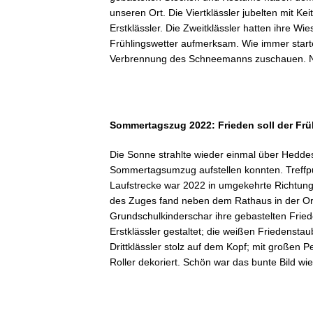
unseren Ort. Die Viertklässler jubelten mit Ke
Infos
Erstklässler. Die Zweitklässler hatten ihre Wi
für
Frühlingswetter aufmerksam. Wie immer star
Eltern
Verbrennung des Schneemanns zuschauen. N
Terminkalender
Ferienkalender
Sommertagszug 2022: Frieden soll der Frü
Öffnungszeiten
des
Die Sonne strahlte wieder einmal über Heddes
Sekretariats
Sommertagsumzug aufstellen konnten. Treffpun
Laufstrecke war 2022 in umgekehrte Richtu
Das
des Zuges fand neben dem Rathaus in der Orts
Schulleitungsteam
Grundschulkinderschar ihre gebastelten Fri
Erstklässler gestaltet; die weißen Friedenstau
Sprechstunden
Drittklässler stolz auf dem Kopf; mit großen 
der Lehrkräfte
Roller dekoriert. Schön war das bunte Bild w
Klassenverteilung