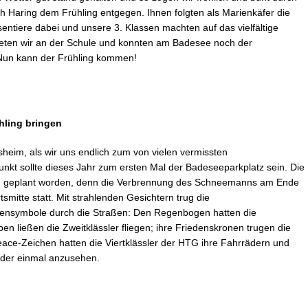
ith Haring dem Frühling entgegen. Ihnen folgten als Marienkäfer die
esentiere dabei und unsere 3. Klassen machten auf das vielfältige
teten wir an der Schule und konnten am Badesee noch der
un kann der Frühling kommen!
hling bringen
heim, als wir uns endlich zum von vielen vermissten
kt sollte dieses Jahr zum ersten Mal der Badeseeparkplatz sein. Die
ng geplant worden, denn die Verbrennung des Schneemanns am Ende
mitte statt. Mit strahlenden Gesichtern trug die
edensymbole durch die Straßen: Den Regenbogen hatten die
ben ließen die Zweitklässler fliegen; ihre Friedenskronen trugen die
Peace-Zeichen hatten die Viertklässler der HTG ihre Fahrrädern und
ieder einmal anzusehen.