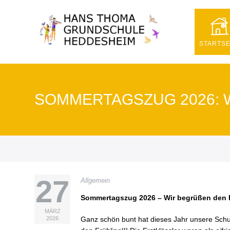
Startseite
STARTSE
Unsere
Schule
SOMMERTAGSZUG 2026: 
Schulmotto
& Leitbild
der HTG
Schulprofil
in
Kurzform
27
Allgemein
Die
Ganztagsgrundschule
Sommertagszug 2026 – Wir begrüßen den 
MÄRZ
Demokratische
2026
Ganz schön bunt hat dieses Jahr unsere Sch