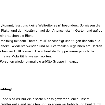
 „Kommt, lasst uns kleine Weltretter sein“ besonders. So wiesen die
m Plakat und den Kostümen auf den Artenschutz im Garten und auf der
– wir brauchen die Bienen!
t vielfältig mit dem Thema „Müll“ beschäftigt und trugen deshalb aus
desheim: Wiederverwenden und Müll vermeiden liegt ihnen am Herzen.
ei den Drittklässlern. Die schnellste Gruppe waren jedoch die
ternative Mobilität hinweisen wollten.
0 Personen wieder einmal die größte Gruppe im ganzen
rühling!
 Ende sind wir nur ein bisschen nass geworden. Auch unsere
etter gut stand gehalten und so zogen wir fröhlich und bunt durch