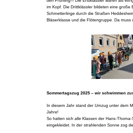
Erziehung
den Frühling!!! Die Erstklässler waren als ei
im Kopf. Die Drittklässler bildeten eine große 
Motto
Schmetterlinge durch die Straßen Heddesheim
des
Bläserklasse und die Flötengruppe. Da muss 
Monats
Giraffenkinder
Schülerkonferenz
Unser
Schulteam
Schulleitung
Sommertagszug 2025 – wir schwimmen z
Kollegium
In diesem Jahr stand der Umzug unter dem Mo
Mitarbeiter
Jahre!
Gremien
So hatten sich alle Klassen der Hans-Thom
an der
eingekleidet. In der strahlenden Sonne zog d
HTG