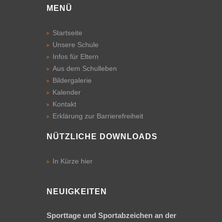
MENÜ
Infos
für
Startseite
Eltern
Unsere Schule
Terminkalender
Infos für Eltern
Aus dem Schulleben
Ferienkalender
Bildergalerie
Kalender
Öffnungszeiten
Kontakt
des
Erklärung zur Barrierefreiheit
Sekretariats
NÜTZLICHE DOWNLOADS
Das
Schulleitungsteam
In Kürze hier
Sprechstunden
der Lehrkräfte
NEUIGKEITEN
Klassenverteilung
Sporttage und Sportabzeichen an der