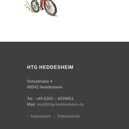
Elternbeirat
Schulkonferenz
Förderverein
Kooperationspartner
Unsere
Zeitschenker
HTG HEDDESHEIM
Schulsozialarbeit
Schulstraße 4
68542 Heddesheim
AGs /
Schulsozialarbeit
Tel.: +49 6203 – 4039651
Mail:
mail@htg-heddesheim.de
Chronik
der
Impressum
Datenschutz
Schule