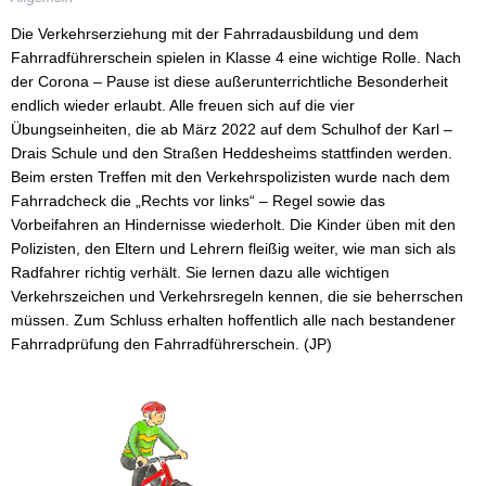
Erziehung
Die Verkehrserziehung mit der Fahrradausbildung und dem
Motto
Fahrradführerschein spielen in Klasse 4 eine wichtige Rolle. Nach
des
der Corona – Pause ist diese außerunterrichtliche Besonderheit
Monats
endlich wieder erlaubt. Alle freuen sich auf die vier
Übungseinheiten, die ab März 2022 auf dem Schulhof der Karl –
Giraffenkinder
Drais Schule und den Straßen Heddesheims stattfinden werden.
Beim ersten Treffen mit den Verkehrspolizisten wurde nach dem
Schülerkonferenz
Fahrradcheck die „Rechts vor links“ – Regel sowie das
Vorbeifahren an Hindernisse wiederholt. Die Kinder üben mit den
Unser
Polizisten, den Eltern und Lehrern fleißig weiter, wie man sich als
Schulteam
Radfahrer richtig verhält. Sie lernen dazu alle wichtigen
Schulleitung
Verkehrszeichen und Verkehrsregeln kennen, die sie beherrschen
müssen. Zum Schluss erhalten hoffentlich alle nach bestandener
Kollegium
Fahrradprüfung den Fahrradführerschein. (JP)
Mitarbeiter
Gremien
an der
HTG